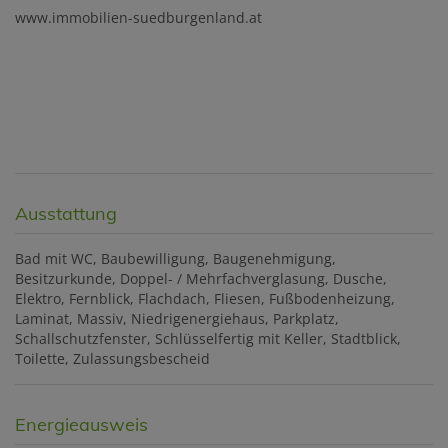
www.immobilien-suedburgenland.at
Ausstattung
Bad mit WC
Baubewilligung
Baugenehmigung
Besitzurkunde
Doppel- / Mehrfachverglasung
Dusche
Elektro
Fernblick
Flachdach
Fliesen
Fußbodenheizung
Laminat
Massiv
Niedrigenergiehaus
Parkplatz
Schallschutzfenster
Schlüsselfertig mit Keller
Stadtblick
Toilette
Zulassungsbescheid
Energieausweis