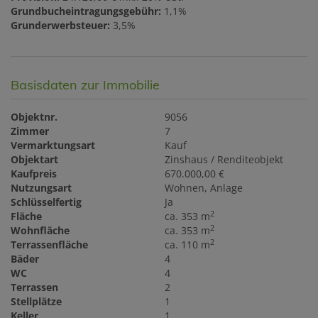
Grundbucheintragungsgebühr:
1,1%
Grunderwerbsteuer:
3,5%
Basisdaten zur Immobilie
Objektnr.
9056
Zimmer
7
Vermarktungsart
Kauf
Objektart
Zinshaus / Renditeobjekt
Kaufpreis
670.000,00 €
Nutzungsart
Wohnen
Anlage
Schlüsselfertig
Ja
2
Fläche
ca. 353 m
2
Wohnfläche
ca. 353 m
2
Terrassenfläche
ca. 110 m
Bäder
4
WC
4
Terrassen
2
Stellplätze
1
Keller
1