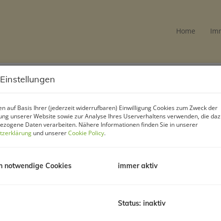
Home
Im
 Einstellungen
AS Immobilien Südburge
n auf Basis Ihrer (jederzeit widerrufbaren) Einwilligung Cookies zum Zweck der
ng unserer Website sowie zur Analyse Ihres Userverhaltens verwenden, die da
Wiener Straße 22
zogene Daten verarbeiten. Nähere Informationen finden Sie in unserer
7400 Oberwart
tzerklärung
und unserer
Cookie Policy
.
Tel.:
+43 3352 34000
h notwendige Cookies
immer aktiv
E-Mail:
office@immobilien-
suedburgenland.at
Status: inaktiv