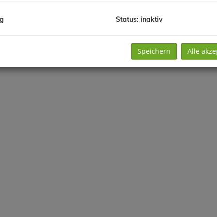
ng
Status: inaktiv
Speichern
Alle akze