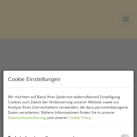
Navig
Cookie Einstellungen
Willkommen bei
Wir möchten auf Basis Ihrer (jederzeit widerrufbaren) Einwilligung
Cookies zum Zweck der Verbesserung unserer Website sowie zur
Analyse Ihres Userverhaltens verwenden, die dazu personenbezogene
Daten verarbeiten. Nähere Informationen finden Sie in unserer
Datenschutzerklärung
und unserer
Cookie Policy
.
AS Immobilien Südburgenland!