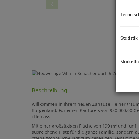
Technisc
Statistik
Marketi
Beschreibung
Willkommen in Ihrem neuen Zuhause – einer traum
Burgenland. Für einen Kaufpreis von 980.000,00 € 
offenlässt.
Mit einer großzügigen Fläche von 199 m² und fünf 
ausreichend Platz für die ganze Familie, sondern a
offene Wohnküche lädt zum geselligen Beisammense