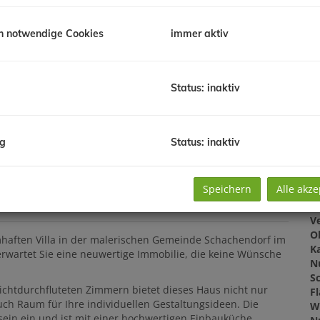
H
So
h notwendige Cookies
immer aktiv
m
Pr
G
Status: inaktiv
G
ng
Status: inaktiv
B
Speichern
Alle akze
O
Z
V
O
haften Villa in der malerischen Gemeinde Schachendorf im
K
erwartet Sie eine neuwertige Immobilie, die keine Wünsche
N
Sc
lichtdurchfluteten Zimmern bietet dieses Haus nicht nur
F
uch Raum für Ihre individuellen Gestaltungsideen. Die
W
in ein und ist mit einer hochwertigen Einbauküche