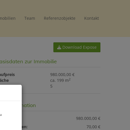
mobilien
Team
Referenzobjekte
Kontakt
Download Expose
asisdaten zur Immobilie
aufpreis
980.000,00 €
2
läche
ca. 199 m
immer
5
reisinformation
zu
ufpreis:
980.000,00 €
etriebskosten:
70,00 €