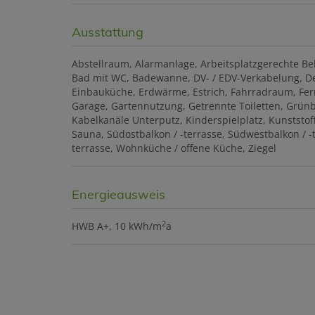
Ausstattung
Abstellraum
Alarmanlage
Arbeitsplatzgerechte B
Bad mit WC
Badewanne
DV- / EDV-Verkabelung
D
Einbauküche
Erdwärme
Estrich
Fahrradraum
Fer
Garage
Gartennutzung
Getrennte Toiletten
Grünb
Kabelkanäle Unterputz
Kinderspielplatz
Kunststo
Sauna
Südostbalkon / -terrasse
Südwestbalkon / -
terrasse
Wohnküche / offene Küche
Ziegel
Energieausweis
2
HWB
A+, 10 kWh/m
a