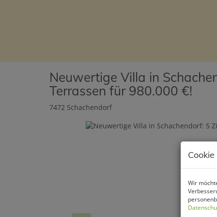
Neuwertige Villa in Schachen
Terrassen für 980.000 €!
7472 Schachendorf
Cookie
Wir möchte
Verbesseru
personenbe
Datenschu