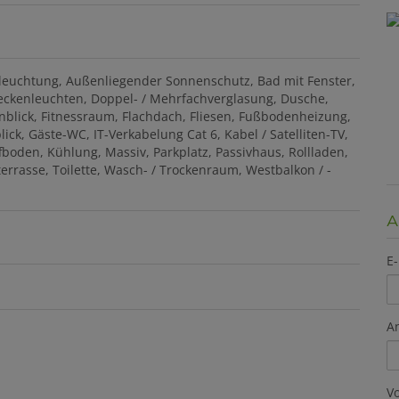
eleuchtung
Außenliegender Sonnenschutz
Bad mit Fenster
eckenleuchten
Doppel- / Mehrfachverglasung
Dusche
nblick
Fitnessraum
Flachdach
Fliesen
Fußbodenheizung
lick
Gäste-WC
IT-Verkabelung Cat 6
Kabel / Satelliten-TV
ffboden
Kühlung
Massiv
Parkplatz
Passivhaus
Rollladen
terrasse
Toilette
Wasch- / Trockenraum
Westbalkon / -
A
E-
A
V