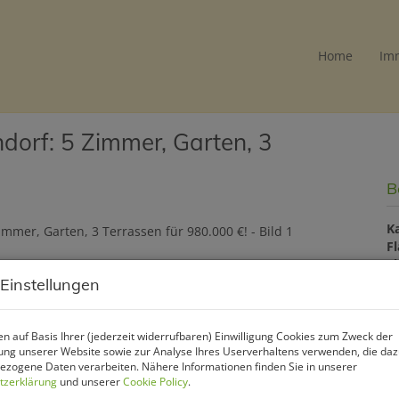
Home
Im
dorf: 5 Zimmer, Garten, 3
B
K
F
Z
 Einstellungen
P
n auf Basis Ihrer (jederzeit widerrufbaren) Einwilligung Cookies zum Zweck der
ng unserer Website sowie zur Analyse Ihres Userverhaltens verwenden, die da
Ka
zogene Daten verarbeiten. Nähere Informationen finden Sie in unserer
tzerklärung
und unserer
Cookie Policy
.
B