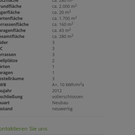
utzfläche
ca. 280 m
2
rundfläche
ca. 2.000 m
2
agerfläche
ca. 20 m
2
artenfläche
ca. 1.700 m
2
errassenfläche
ca. 160 m
2
aragenfläche
ca. 43 m
2
esamtfläche
ca. 280 m
äder
3
C
3
errassen
3
ellplätze
2
ärten
1
aragen
1
bstellräume
3
2
WB
A+, 10 kWh/m
a
aujahr
2012
rschließung
vollerschlossen
auart
Neubau
ustand
neuwertig
ontaktieren Sie uns