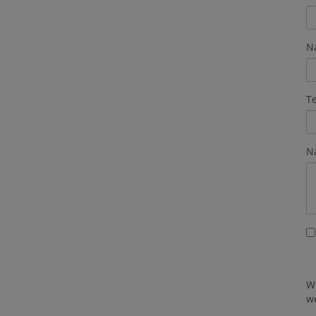
N
T
N
W
w