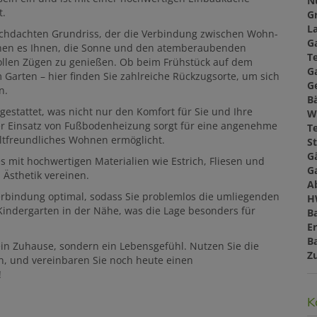
N
t.
G
L
rchdachten Grundriss, der die Verbindung zwischen Wohn-
G
chen es Ihnen, die Sonne und den atemberaubenden
T
vollen Zügen zu genießen. Ob beim Frühstück auf dem
G
arten – hier finden Sie zahlreiche Rückzugsorte, um sich
G
n.
B
gestattet, was nicht nur den Komfort für Sie und Ihre
W
 Der Einsatz von Fußbodenheizung sorgt für eine angenehme
T
freundliches Wohnen ermöglicht.
St
G
 mit hochwertigen Materialien wie Estrich, Fliesen und
G
 Ästhetik vereinen.
A
erbindung optimal, sodass Sie problemlos die umliegenden
H
Kindergarten in der Nähe, was die Lage besonders für
B
E
B
 ein Zuhause, sondern ein Lebensgefühl. Nutzen Sie die
Z
n, und vereinbaren Sie noch heute einen
!
K