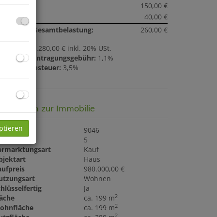
eizkosten:
150,00 €
nstiges:
40,00 €
onatliche Gesamtbelastung:
260,00 €
ovision:
35.280,00 € inkl. 20% USt.
rundbucheintragungsgebühr:
1,1%
runderwerbsteuer:
3,5%
asisdaten zur Immobilie
ptieren
bjektnr.
9046
immer
5
ermarktungsart
Kauf
bjektart
Haus
aufpreis
980.000,00 €
utzungsart
Wohnen
hlüsselfertig
Ja
2
läche
ca. 199 m
2
ohnfläche
ca. 199 m
2