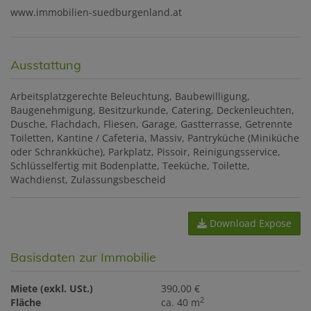
www.immobilien-suedburgenland.at
Ausstattung
Arbeitsplatzgerechte Beleuchtung
Baubewilligung
Baugenehmigung
Besitzurkunde
Catering
Deckenleuchten
Dusche
Flachdach
Fliesen
Garage
Gastterrasse
Getrennte
Toiletten
Kantine / Cafeteria
Massiv
Pantryküche (Miniküche
oder Schrankküche)
Parkplatz
Pissoir
Reinigungsservice
Schlüsselfertig mit Bodenplatte
Teeküche
Toilette
Wachdienst
Zulassungsbescheid
Download Expose
Basisdaten zur Immobilie
Miete (exkl. USt.)
390,00 €
2
Fläche
ca. 40 m