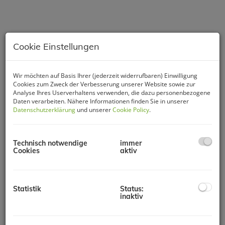
Cookie Einstellungen
Wir möchten auf Basis Ihrer (jederzeit widerrufbaren) Einwilligung
Cookies zum Zweck der Verbesserung unserer Website sowie zur
Analyse Ihres Userverhaltens verwenden, die dazu personenbezogene
Daten verarbeiten. Nähere Informationen finden Sie in unserer
Datenschutzerklärung
und unserer
Cookie Policy
.
Technisch notwendige
immer
Cookies
aktiv
Beschreibung
Statistik
Status:
KLEINHALLEN ab
inaktiv
ca.40m² (5 x 8m) - ideal