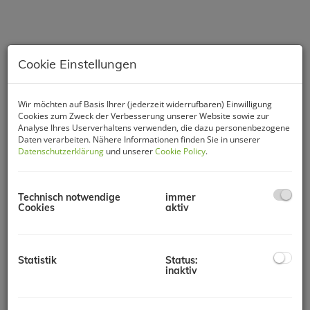
Cookie Einstellungen
Wir möchten auf Basis Ihrer (jederzeit widerrufbaren) Einwilligung
Cookies zum Zweck der Verbesserung unserer Website sowie zur
Analyse Ihres Userverhaltens verwenden, die dazu personenbezogene
Daten verarbeiten. Nähere Informationen finden Sie in unserer
Datenschutzerklärung
und unserer
Cookie Policy
.
Technisch notwendige
immer
Cookies
aktiv
Beschreibung
Statistik
Status:
KLEINHALLEN ab
inaktiv
ca.40m² (5 x 8m) - ideal