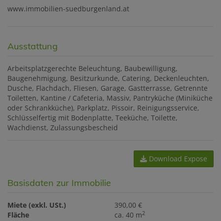
www.immobilien-suedburgenland.at
Ausstattung
Arbeitsplatzgerechte Beleuchtung
Baubewilligung
Baugenehmigung
Besitzurkunde
Catering
Deckenleuchten
Dusche
Flachdach
Fliesen
Garage
Gastterrasse
Getrennte
Toiletten
Kantine / Cafeteria
Massiv
Pantryküche (Miniküche
oder Schrankküche)
Parkplatz
Pissoir
Reinigungsservice
Schlüsselfertig mit Bodenplatte
Teeküche
Toilette
Wachdienst
Zulassungsbescheid
Download Expose
Basisdaten zur Immobilie
Miete (exkl. USt.)
390,00 €
2
Fläche
ca. 40 m