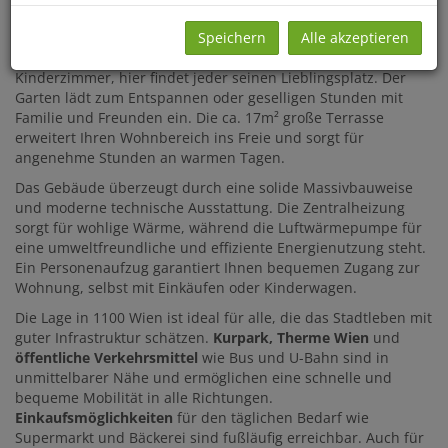
Mit gut geschnittenen Zimmern bietet diese Immobilie
Speichern
Alle akzeptieren
ausreichend Raum für individuelle Gestaltungsmöglichkeiten
– ob gemütliches Wohnzimmer, Arbeitszimmer oder
Kinderzimmer, hier findet jeder seinen Lieblingsplatz. Der
Garten lädt zum Entspannen oder geselligen Stunden mit
Familie und Freunden ein. Die ca. 17m² große Terrasse
erweitert Ihren Wohnbereich ins Freie und sorgt für
angenehme Stunden an warmen Tagen.
Das Gebäude überzeugt durch eine solide Massivbauweise
und moderne technische Ausstattung. Die Zentralheizung
sorgt für wohlige Wärme, während die Luftwärmepumpe für
eine umweltfreundliche und effiziente Energienutzung steht.
Ein Personenaufzug garantiert Ihnen bequemen Zugang zur
Wohnung, selbst mit Einkäufen oder Kinderwagen.
Die Lage in 1100 Wien ist ideal für alle, die das Stadtleben mit
guter Infrastruktur schätzen.
Kurpark, Therme Wien
und
öffentliche Verkehrsmittel
wie Bus und U-Bahn sind in
unmittelbarer Nähe und ermöglichen eine schnelle und
bequeme Mobilität in alle Richtungen.
Einkaufsmöglichkeiten
für den täglichen Bedarf wie
Supermarkt und Bäckerei sind fußläufig erreichbar. Auch für