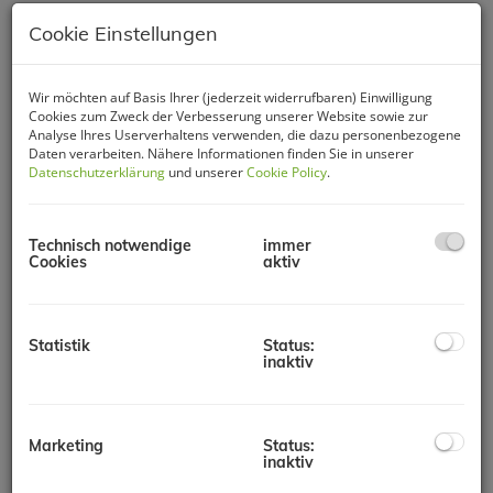
Cookie Einstellungen
Wir möchten auf Basis Ihrer (jederzeit widerrufbaren) Einwilligung
Cookies zum Zweck der Verbesserung unserer Website sowie zur
Analyse Ihres Userverhaltens verwenden, die dazu personenbezogene
Daten verarbeiten. Nähere Informationen finden Sie in unserer
Datenschutzerklärung
und unserer
Cookie Policy
.
Technisch notwendige
immer
Cookies
aktiv
Beschreibung
Statistik
Status:
inaktiv
Eigentums- und Vorsorgewohnungen!
Sie legen Wert auf ein
Zuhause im Grünen und wollen auf die Vorteile einer
Großstadt nicht verzichten. Einzigartiges Projekt -
7
Wohneinheiten
mit der Möglichkeit sich ein Stück
Marketing
Status:
Gartenfläche mit ca. 120m² zu pachten
. Das eigene Gemüse
inaktiv
anbauen oder einfach nur ein Stück Natur genießen....!