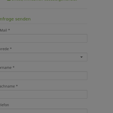
nfrage senden
Mail
nrede
orname
achname
elefon