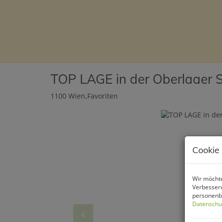
TOP LAGE in der Oberlaaer S
1100 Wien,Favoriten
Cookie
Wir möchte
Verbesseru
personenbe
Datenschu