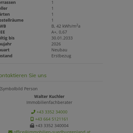
errassen
1
ller
1
ärten
1
bstellräume
1
2
WB
B, 42 kWh/m
a
GEE
A+, 0,67
ltig bis
30.01.2033
aujahr
2026
auart
Neubau
ustand
Erstbezug
ontaktieren Sie uns
Walter Kuchler
Immobilienfachberater
+43 3352 34000
+43 664 5121161
+43 3352 340004
office@immobilien-suedburgenland.at