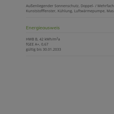
Außenliegender Sonnenschutz
Doppel- / Mehrfac
Kunststofffenster
Kühlung
Luftwärmepumpe
Mas
Energieausweis
2
HWB
B, 42 kWh/m
a
fGEE
A+, 0,67
gültig bis
30.01.2033