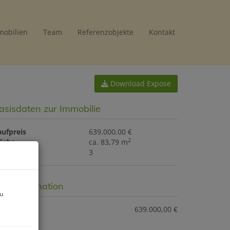
mobilien
Team
Referenzobjekte
Kontakt
Download Expose
asisdaten zur Immobilie
aufpreis
639.000,00 €
2
läche
ca. 83,79 m
immer
3
reisinformation
zu
ufpreis:
639.000,00 €