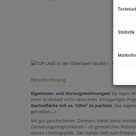
Technisc
Statistik
Marketi
Beschreibung
Eigentums- und Vorsorgewohnungen!
Sie legen We
einer Großstadt nicht verzichten. Einzigartiges Proj
Gartenfläche mit ca. 120m² zu pachten
. Das eigen
genießen....!
Mit gut geschnittenen Zimmern bietet diese Immobi
Gestaltungsmöglichkeiten – ob gemütliches Wohnzi
seinen Lieblingsplatz. Der Garten lädt zum Entspa