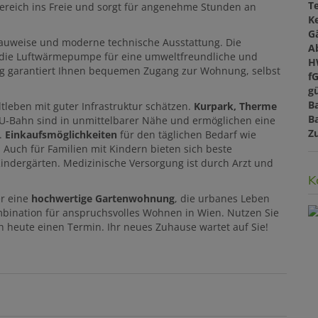
T
bereich ins Freie und sorgt für angenehme Stunden an
Ke
G
auweise und moderne technische Ausstattung. Die
A
 die Luftwärmepumpe für eine umweltfreundliche und
H
zug garantiert Ihnen bequemen Zugang zur Wohnung, selbst
f
gü
B
adtleben mit guter Infrastruktur schätzen.
Kurpark, Therme
B
U-Bahn sind in unmittelbarer Nähe und ermöglichen eine
Z
.
Einkaufsmöglichkeiten
für den täglichen Bedarf wie
 Auch für Familien mit Kindern bieten sich beste
ndergärten. Medizinische Versorgung ist durch Arzt und
K
er eine
hochwertige Gartenwohnung
, die urbanes Leben
mbination für anspruchsvolles Wohnen in Wien. Nutzen Sie
h heute einen Termin. Ihr neues Zuhause wartet auf Sie!