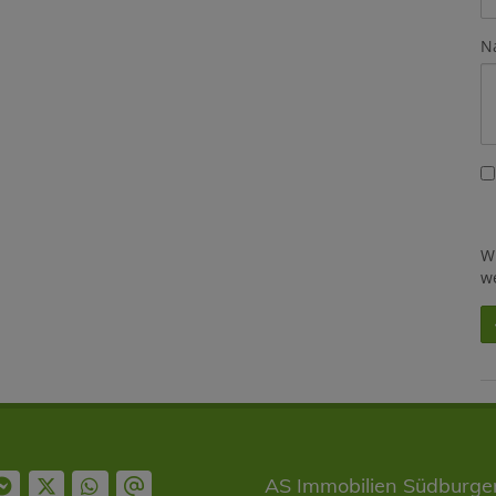
N
W
w
AS Immobilien Südburge