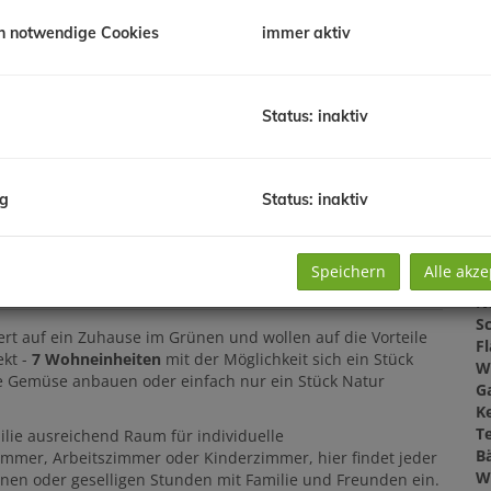
Pr
G
h notwendige Cookies
immer aktiv
G
Status: inaktiv
B
O
ng
Status: inaktiv
Z
V
O
Speichern
Alle akze
K
N
Sc
rt auf ein Zuhause im Grünen und wollen auf die Vorteile
F
ekt -
7 Wohneinheiten
mit der Möglichkeit sich ein Stück
W
e Gemüse anbauen oder einfach nur ein Stück Natur
G
Ke
T
lie ausreichend Raum für individuelle
B
mmer, Arbeitszimmer oder Kinderzimmer, hier findet jeder
W
nnen oder geselligen Stunden mit Familie und Freunden ein.