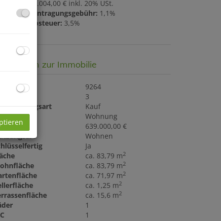
ovision:
23.004,00 € inkl. 20% USt.
rundbucheintragungsgebühr:
1,1%
runderwerbsteuer:
3,5%
asisdaten zur Immobilie
bjektnr.
9264
immer
3
ermarktungsart
Kauf
bjektart
Wohnung
ptieren
aufpreis
639.000,00 €
utzungsart
Wohnen
hlüsselfertig
Ja
2
läche
ca. 83,79 m
2
ohnfläche
ca. 83,79 m
2
artenfläche
ca. 71,97 m
2
llerfläche
ca. 1,25 m
2
errassenfläche
ca. 15,6 m
äder
1
C
1