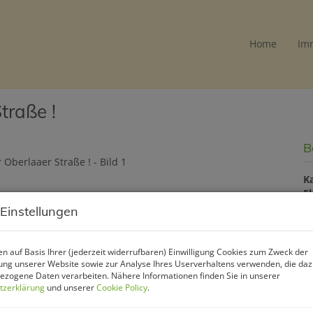
Home
Im
traße !
B
K
F
Z
 Einstellungen
P
n auf Basis Ihrer (jederzeit widerrufbaren) Einwilligung Cookies zum Zweck der
ng unserer Website sowie zur Analyse Ihres Userverhaltens verwenden, die da
zogene Daten verarbeiten. Nähere Informationen finden Sie in unserer
Ka
tzerklärung
und unserer
Cookie Policy
.