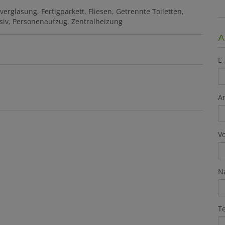
hverglasung
Fertigparkett
Fliesen
Getrennte Toiletten
siv
Personenaufzug
Zentralheizung
A
E-
A
V
N
T