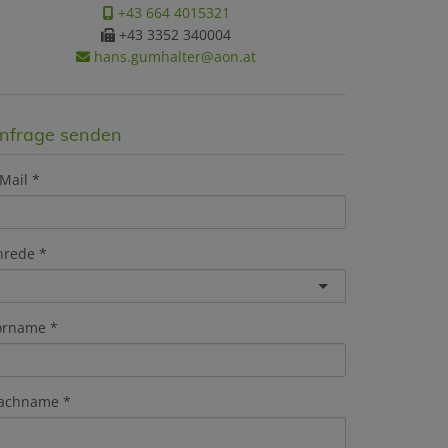
+43 664 4015321
+43 3352 340004
hans.gumhalter@aon.at
nfrage senden
Mail
nrede
orname
achname