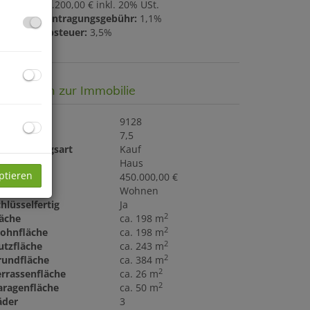
ovision:
16.200,00 € inkl. 20% USt.
rundbucheintragungsgebühr:
1,1%
runderwerbsteuer:
3,5%
asisdaten zur Immobilie
bjektnr.
9128
immer
7,5
ermarktungsart
Kauf
bjektart
Haus
ptieren
aufpreis
450.000,00 €
utzungsart
Wohnen
hlüsselfertig
Ja
2
läche
ca. 198 m
2
ohnfläche
ca. 198 m
2
utzfläche
ca. 243 m
2
rundfläche
ca. 384 m
2
errassenfläche
ca. 26 m
2
aragenfläche
ca. 50 m
äder
3