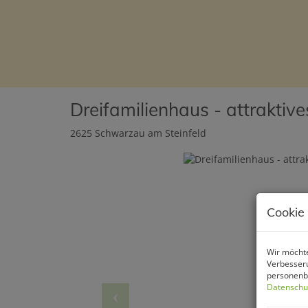
Dreifamilienhaus - attraktiv
2625 Schwarzau am Steinfeld
Cookie
Wir möchte
Verbesseru
personenbe
Datenschu