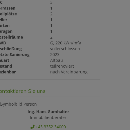
C
3
errassen
1
ellplätze
2
ller
1
ärten
1
aragen
1
bstellräume
2
2
WB
G, 220 kWh/m
a
rschließung
vollerschlossen
etzte Sanierung
2023
auart
Altbau
ustand
teilrenoviert
eziehbar
nach Vereinbarung
ontaktieren Sie uns
Ing. Hans Gumhalter
Immobilienberater
+43 3352 34000