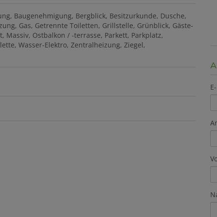
ung
Baugenehmigung
Bergblick
Besitzurkunde
Dusche
zung
Gas
Getrennte Toiletten
Grillstelle
Grünblick
Gäste-
t
Massiv
Ostbalkon / -terrasse
Parkett
Parkplatz
lette
Wasser-Elektro
Zentralheizung
Ziegel
A
E-
A
V
N