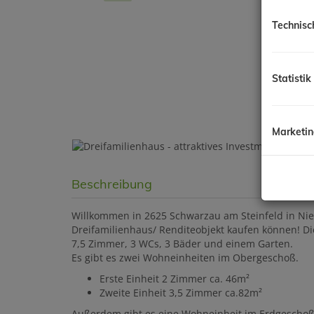
Technisc
Statistik
Marketi
Beschreibung
Willkommen in 2625 Schwarzau am Steinfeld in Nie
Dreifamilienhaus/ Renditeobjekt kaufen können! Di
7,5 Zimmer, 3 WCs, 3 Bäder und einem Garten.
Es gibt es zwei Wohneinheiten im Obergeschoß.
Erste Einheit 2 Zimmer ca. 46m²
Zweite Einheit 3,5 Zimmer ca.82m²
Außerdem gibt es eine Wohneinheit im Erdgeschoß