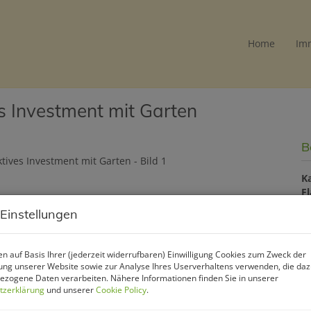
Home
Im
es Investment mit Garten
B
K
F
Z
 Einstellungen
P
n auf Basis Ihrer (jederzeit widerrufbaren) Einwilligung Cookies zum Zweck der
ng unserer Website sowie zur Analyse Ihres Userverhaltens verwenden, die da
zogene Daten verarbeiten. Nähere Informationen finden Sie in unserer
Ka
tzerklärung
und unserer
Cookie Policy
.