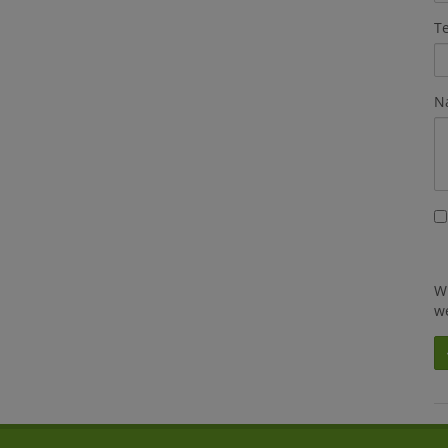
T
N
W
w