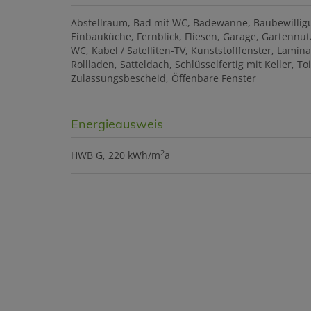
Abstellraum
Bad mit WC
Badewanne
Baubewillig
Einbauküche
Fernblick
Fliesen
Garage
Gartennut
WC
Kabel / Satelliten-TV
Kunststofffenster
Lamina
Rollladen
Satteldach
Schlüsselfertig mit Keller
Toi
Zulassungsbescheid
Öffenbare Fenster
Energieausweis
2
HWB
G, 220 kWh/m
a