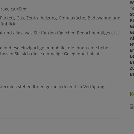
W
T
arage ca.45m²
St
t, Parkett, Gas, Zentralheizung, Einbauküche, Badewanne und
Ke
rünblick.
G
G
 und alles, was Sie für den täglichen Bedarf benötigen, ist
A
H
e in diese einzigartige Immobilie, die Ihnen eine hohe
E
 Lassen Sie sich diese einmalige Gelegenheit nicht
L
B
Z
B
termins stehen Ihnen gerne jederzeit zu Verfügung!
K