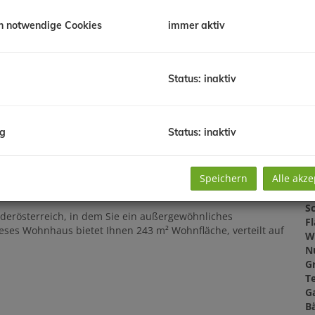
Pr
G
h notwendige Cookies
immer aktiv
G
Status: inaktiv
B
O
ng
Status: inaktiv
Z
V
O
Speichern
Alle akze
K
N
Sc
derösterreich, in dem Sie ein außergewöhnliches
F
eses Wohnhaus bietet Ihnen 243 m² Wohnfläche, verteilt auf
W
N
G
T
G
B
.