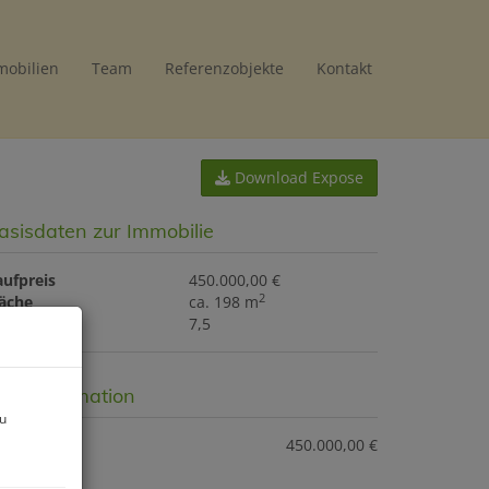
mobilien
Team
Referenzobjekte
Kontakt
Download Expose
asisdaten zur Immobilie
aufpreis
450.000,00 €
2
läche
ca. 198 m
immer
7,5
reisinformation
zu
ufpreis:
450.000,00 €