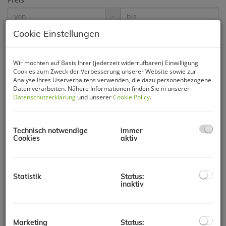
-
Cookie Einstellungen
Zimmer
-
Wir möchten auf Basis Ihrer (jederzeit widerrufbaren) Einwilligung
Cookies zum Zweck der Verbesserung unserer Website sowie zur
Wohnfläche (von/bis)
Analyse Ihres Userverhaltens verwenden, die dazu personenbezogene
Daten verarbeiten. Nähere Informationen finden Sie in unserer
-
Datenschutzerklärung
und unserer
Cookie Policy
.
Weitere Suchoptionen
Technisch notwendige
immer
Cookies
aktiv
Filter zurücksetzen
Suchen
Statistik
Status:
3
4
5
6
7
inaktiv
Marketing
Status: