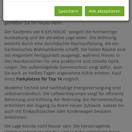
Grünen gleichermaßen schätzen. Die Wohnung liegt im 2.
Dachgeschoß mit sehr großer Terrasse.
Speichern
Alle akzeptieren
Entspannen Sie sich nach einem langen Arbeitstag und
genießen Sie ihr neues Heim.
Der Kaufpreis von € 635.000,00 spiegelt die hochwertige
Ausstattung und die attraktive Lage wider. Die Wohnung
besticht durch eine durchdachte Raumaufteilung, die ein
harmonisches Wohnambiente schafft. Die hellen Räume sind
mit elegantem Fertigparkett ausgelegt, während Fliesen in
den Nassbereichen für eine praktische und stilvolle Optik
sorgen. Der außenliegende Sonnenschutz sorgt dafür, dass
Sie auch an heißen Tagen angenehme Kühle erleben. Kauf
eines
Parkplatzes für Top 14
möglich.
Moderne Technik und nachhaltige Energieversorgung sind
selbstverständlich: Die Luftwärmepumpe sorgt für effiziente
Beheizung und Kühlung der Wohnung. Ein Personenaufzug
erleichtert den Zugang zu Ihrem neuen Zuhause, sodass Sie
auch mit Einkaufstaschen oder Kinderwagen bequem
ankommen.
Die Lage könnte nicht besser sein: Die hervorragende
Verkehrsanbindung mit Bus und U-Bahn ermöglicht Ihnen