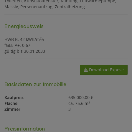
Toiletten
Kunststofffenster
Kühlung
Luftwärmepumpe
Massiv
Personenaufzug
Zentralheizung
Energieausweis
2
HWB
B, 42 kWh/m
a
fGEE
A+, 0,67
gültig bis
30.01.2033
Download Expose
Basisdaten zur Immobilie
Kaufpreis
635.000,00 €
2
Fläche
ca. 75,6 m
Zimmer
3
Preisinformation