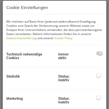
Cookie Einstellungen
Wir möchten auf Basis Ihrer (jederzeit widerrufbaren) Einwilligung
Cookies zum Zweck der Verbesserung unserer Website sowie zur
Analyse Ihres Userverhaltens verwenden, die dazu personenbezogene
Daten verarbeiten. Nähere Informationen finden Sie in unserer
Datenschutzerklärung
und unserer
Cookie Policy
.
Technisch notwendige
immer
Cookies
aktiv
Beschreibung
Statistik
Status:
inaktiv
Willkommen in Ihrem neuen Zuhause im Herzen von 1100
Wien – eine charmante
3-Zimmer-Wohnung
, die modernes
Wohnen mit erstklassigem Komfort verbindet. Mit einer
großzügigen Wohnfläche von ca. 75 m² bietet diese Immobilie
Marketing
Status:
den idealen Rückzugsort für Singles, Paare oder kleine
inaktiv
Familien, die urbanes Leben und entspannte Stunden im