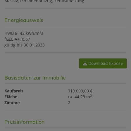
Massiv
Personenaufzug
Zentralheizung
Energieausweis
2
HWB
B, 42 kWh/m
a
fGEE
A+, 0,67
gültig bis
30.01.2033
Download Expose
Basisdaten zur Immobilie
Kaufpreis
319.000,00 €
2
Fläche
ca. 44,29 m
Zimmer
2
Preisinformation