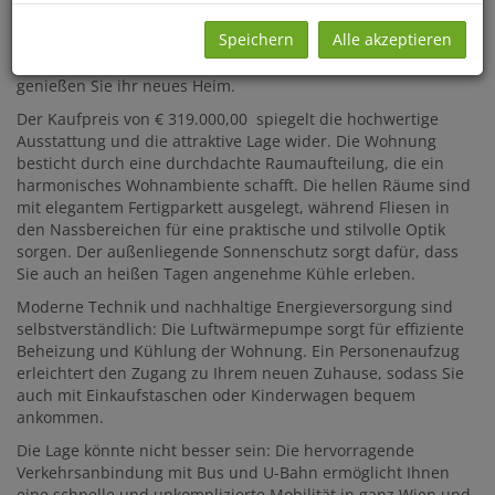
Grünen gleichermaßen schätzen. Die Wohnung liegt im 1.
Dachgeschoß mit Balkon.
Speichern
Alle akzeptieren
Entspannen Sie sich nach einem langen Arbeitstag und
genießen Sie ihr neues Heim.
Der Kaufpreis von € 319.000,00 spiegelt die hochwertige
Ausstattung und die attraktive Lage wider. Die Wohnung
besticht durch eine durchdachte Raumaufteilung, die ein
harmonisches Wohnambiente schafft. Die hellen Räume sind
mit elegantem Fertigparkett ausgelegt, während Fliesen in
den Nassbereichen für eine praktische und stilvolle Optik
sorgen. Der außenliegende Sonnenschutz sorgt dafür, dass
Sie auch an heißen Tagen angenehme Kühle erleben.
Moderne Technik und nachhaltige Energieversorgung sind
selbstverständlich: Die Luftwärmepumpe sorgt für effiziente
Beheizung und Kühlung der Wohnung. Ein Personenaufzug
erleichtert den Zugang zu Ihrem neuen Zuhause, sodass Sie
auch mit Einkaufstaschen oder Kinderwagen bequem
ankommen.
Die Lage könnte nicht besser sein: Die hervorragende
Verkehrsanbindung mit Bus und U-Bahn ermöglicht Ihnen
eine schnelle und unkomplizierte Mobilität in ganz Wien und