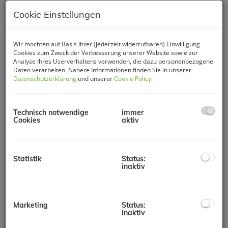
Cookie Einstellungen
Wir möchten auf Basis Ihrer (jederzeit widerrufbaren) Einwilligung
Cookies zum Zweck der Verbesserung unserer Website sowie zur
Analyse Ihres Userverhaltens verwenden, die dazu personenbezogene
Daten verarbeiten. Nähere Informationen finden Sie in unserer
Datenschutzerklärung
und unserer
Cookie Policy
.
Technisch notwendige
immer
Cookies
aktiv
Beschreibung
Statistik
Status:
inaktiv
Willkommen in Ihrem neuen Zuhause im Herzen von 1100
Wien – eine charmante
2-Zimmer-Wohnung
, die modernes
Wohnen mit erstklassigem Komfort verbindet. Mit einer
großzügigen Wohnfläche von ca. 44 m² bietet diese Immobilie
Marketing
Status:
den idealen Rückzugsort für Singles, Paare oder kleine
inaktiv
Familien, die urbanes Leben und entspannte Stunden im